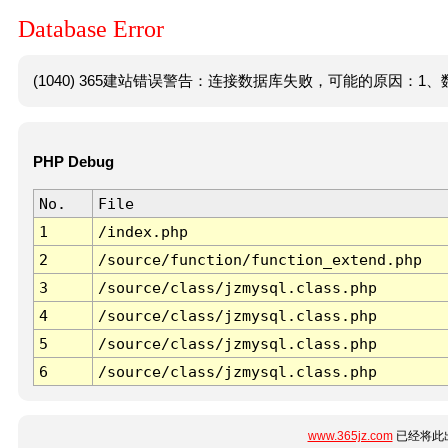
Database Error
(1040) 365建站错误警告：连接数据库失败，可能的原因：1、数
PHP Debug
No.
File
1
/index.php
2
/source/function/function_extend.php
3
/source/class/jzmysql.class.php
4
/source/class/jzmysql.class.php
5
/source/class/jzmysql.class.php
6
/source/class/jzmysql.class.php
www.365jz.com
已经将此