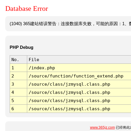
Database Error
(1040) 365建站错误警告：连接数据库失败，可能的原因：1、数
PHP Debug
No.
File
1
/index.php
2
/source/function/function_extend.php
3
/source/class/jzmysql.class.php
4
/source/class/jzmysql.class.php
5
/source/class/jzmysql.class.php
6
/source/class/jzmysql.class.php
www.365jz.com
已经将此