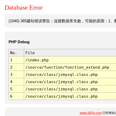
Database Error
(1040) 365建站错误警告：连接数据库失败，可能的原因：1、数
PHP Debug
No.
File
1
/index.php
2
/source/function/function_extend.php
3
/source/class/jzmysql.class.php
4
/source/class/jzmysql.class.php
5
/source/class/jzmysql.class.php
6
/source/class/jzmysql.class.php
www.365jz.com
已经将此