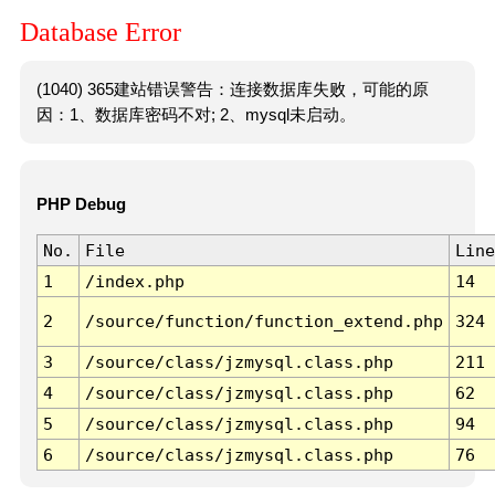
Database Error
(1040) 365建站错误警告：连接数据库失败，可能的原
因：1、数据库密码不对; 2、mysql未启动。
PHP Debug
No.
File
Line
1
/index.php
14
2
/source/function/function_extend.php
324
3
/source/class/jzmysql.class.php
211
4
/source/class/jzmysql.class.php
62
5
/source/class/jzmysql.class.php
94
6
/source/class/jzmysql.class.php
76