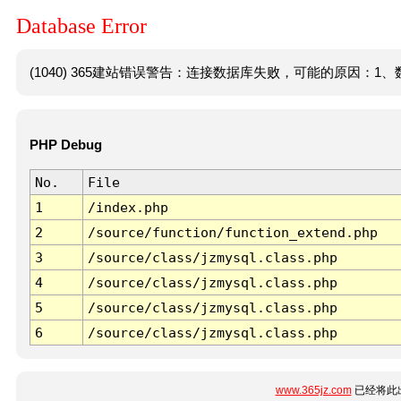
Database Error
(1040) 365建站错误警告：连接数据库失败，可能的原因：1、数
PHP Debug
No.
File
1
/index.php
2
/source/function/function_extend.php
3
/source/class/jzmysql.class.php
4
/source/class/jzmysql.class.php
5
/source/class/jzmysql.class.php
6
/source/class/jzmysql.class.php
www.365jz.com
已经将此