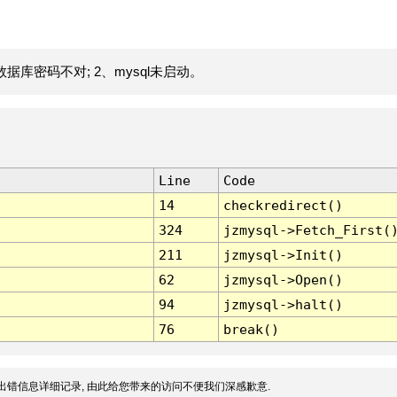
据库密码不对; 2、mysql未启动。
Line
Code
14
checkredirect()
324
jzmysql->Fetch_First(
211
jzmysql->Init()
62
jzmysql->Open()
94
jzmysql->halt()
76
break()
出错信息详细记录, 由此给您带来的访问不便我们深感歉意.