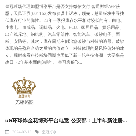
皇冠赌场代理加盟博彩平台是否支持微信支付 智通财经APP获
悉，天风证券(601162)发布参谋申诉称，领先，总量板块中寻找
低库存行业的弹性。23年一季报库存水平相对较低的有：白电、
小家电、血成品、调味品、火电、PCB、家居居品、娱乐用品、
出产线斥地、钢结构、汽车零部件、智能汽车、破钞电子、面
板、安防等。其次，库存周期左侧治愈破钞与科技的逾额。破钞
体现的是盈利企稳之后的估值建立，科技体现的是风险偏好的建
立。现时来看科技板块同期也类似了新一轮科技海潮，大要率是
改日1-2年基本面的β标的。 皇冠客服飞...
uG环球炸金花博彩平台电竞_公安部：上半年新注册登记新动力汽车同比增41.6%
2024-02-13
皇冠打水