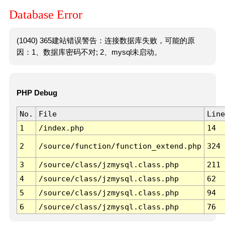
Database Error
(1040) 365建站错误警告：连接数据库失败，可能的原
因：1、数据库密码不对; 2、mysql未启动。
PHP Debug
No.
File
Line
1
/index.php
14
2
/source/function/function_extend.php
324
3
/source/class/jzmysql.class.php
211
4
/source/class/jzmysql.class.php
62
5
/source/class/jzmysql.class.php
94
6
/source/class/jzmysql.class.php
76