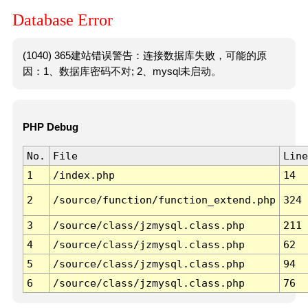
Database Error
(1040) 365建站错误警告：连接数据库失败，可能的原
因：1、数据库密码不对; 2、mysql未启动。
PHP Debug
No.
File
Line
1
/index.php
14
2
/source/function/function_extend.php
324
3
/source/class/jzmysql.class.php
211
4
/source/class/jzmysql.class.php
62
5
/source/class/jzmysql.class.php
94
6
/source/class/jzmysql.class.php
76