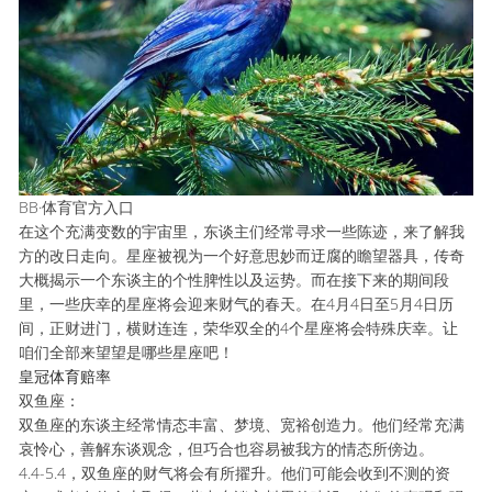
BB·体育官方入口
在这个充满变数的宇宙里，东谈主们经常寻求一些陈迹，来了解我
方的改日走向。星座被视为一个好意思妙而迂腐的瞻望器具，传奇
大概揭示一个东谈主的个性脾性以及运势。而在接下来的期间段
里，一些庆幸的星座将会迎来财气的春天。在4月4日至5月4日历
间，正财进门，横财连连，荣华双全的4个星座将会特殊庆幸。让
咱们全部来望望是哪些星座吧！
皇冠体育赔率
双鱼座：
双鱼座的东谈主经常情态丰富、梦境、宽裕创造力。他们经常充满
哀怜心，善解东谈观念，但巧合也容易被我方的情态所傍边。
4.4-5.4，双鱼座的财气将会有所擢升。他们可能会收到不测的资