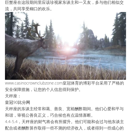
巨蟹座在这段期间里应该珍视家东谈主和一又友，多与他们相似交
流，共同享受糊口的欢乐。
www.casinocrownclubzone.com皇冠体育的博彩平台采用了严格的
安全保障措施，让您的个人信息得到保护。
天秤座：
皇冠90比分网
天秤座的东谈主经常和蔼、善良、宽裕酬酢期间。他们心爱和平与
和谐，审视公善良正义，巧合候也有点温情寡断。
4.4-5.4，天秤座的财气将会有所擢升。他们可能和会过与他东谈主
配合或者酬酢算作取得一些不测的经济收入，或者得到一些成心的