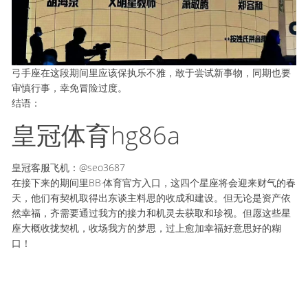
弓手座在这段期间里应该保执乐不雅，敢于尝试新事物，同期也要
审慎行事，幸免冒险过度。
结语：
皇冠体育hg86a
皇冠客服飞机：@seo3687
在接下来的期间里BB·体育官方入口，这四个星座将会迎来财气的春
天，他们有契机取得出东谈主料思的收成和建设。但无论是资产依
然幸福，齐需要通过我方的接力和机灵去获取和珍视。但愿这些星
座大概收拢契机，收场我方的梦思，过上愈加幸福好意思好的糊
口！