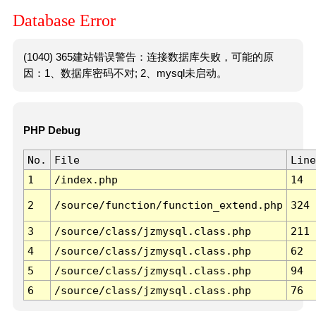
Database Error
(1040) 365建站错误警告：连接数据库失败，可能的原
因：1、数据库密码不对; 2、mysql未启动。
PHP Debug
No.
File
Line
1
/index.php
14
2
/source/function/function_extend.php
324
3
/source/class/jzmysql.class.php
211
4
/source/class/jzmysql.class.php
62
5
/source/class/jzmysql.class.php
94
6
/source/class/jzmysql.class.php
76