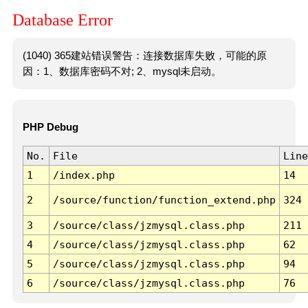
Database Error
(1040) 365建站错误警告：连接数据库失败，可能的原
因：1、数据库密码不对; 2、mysql未启动。
PHP Debug
No.
File
Line
1
/index.php
14
2
/source/function/function_extend.php
324
3
/source/class/jzmysql.class.php
211
4
/source/class/jzmysql.class.php
62
5
/source/class/jzmysql.class.php
94
6
/source/class/jzmysql.class.php
76