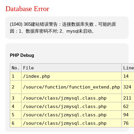
Database Error
(1040) 365建站错误警告：连接数据库失败，可能的原
因：1、数据库密码不对; 2、mysql未启动。
PHP Debug
No.
File
Line
1
/index.php
14
2
/source/function/function_extend.php
324
3
/source/class/jzmysql.class.php
211
4
/source/class/jzmysql.class.php
62
5
/source/class/jzmysql.class.php
94
6
/source/class/jzmysql.class.php
76