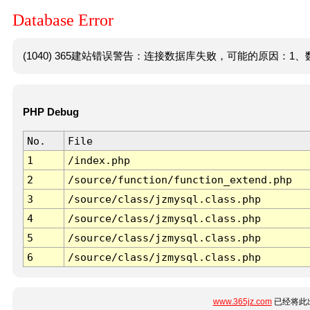
Database Error
(1040) 365建站错误警告：连接数据库失败，可能的原因：1、数
PHP Debug
No.
File
1
/index.php
2
/source/function/function_extend.php
3
/source/class/jzmysql.class.php
4
/source/class/jzmysql.class.php
5
/source/class/jzmysql.class.php
6
/source/class/jzmysql.class.php
www.365jz.com
已经将此