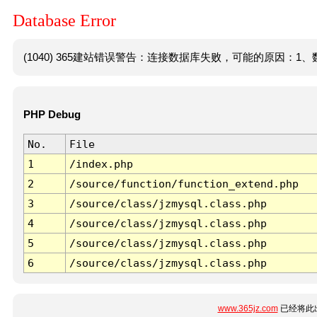
Database Error
(1040) 365建站错误警告：连接数据库失败，可能的原因：1、数
PHP Debug
No.
File
1
/index.php
2
/source/function/function_extend.php
3
/source/class/jzmysql.class.php
4
/source/class/jzmysql.class.php
5
/source/class/jzmysql.class.php
6
/source/class/jzmysql.class.php
www.365jz.com
已经将此