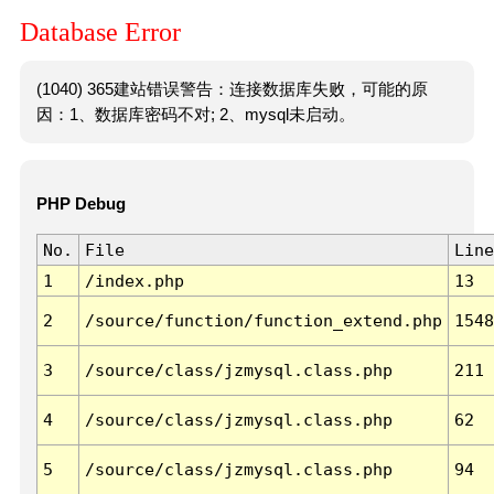
Database Error
(1040) 365建站错误警告：连接数据库失败，可能的原
因：1、数据库密码不对; 2、mysql未启动。
PHP Debug
No.
File
Line
1
/index.php
13
2
/source/function/function_extend.php
1548
3
/source/class/jzmysql.class.php
211
4
/source/class/jzmysql.class.php
62
5
/source/class/jzmysql.class.php
94