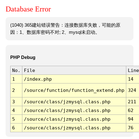
Database Error
(1040) 365建站错误警告：连接数据库失败，可能的原
因：1、数据库密码不对; 2、mysql未启动。
PHP Debug
No.
File
Line
1
/index.php
14
2
/source/function/function_extend.php
324
3
/source/class/jzmysql.class.php
211
4
/source/class/jzmysql.class.php
62
5
/source/class/jzmysql.class.php
94
6
/source/class/jzmysql.class.php
76