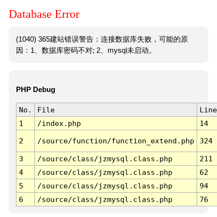
Database Error
(1040) 365建站错误警告：连接数据库失败，可能的原
因：1、数据库密码不对; 2、mysql未启动。
PHP Debug
No.
File
Line
1
/index.php
14
2
/source/function/function_extend.php
324
3
/source/class/jzmysql.class.php
211
4
/source/class/jzmysql.class.php
62
5
/source/class/jzmysql.class.php
94
6
/source/class/jzmysql.class.php
76