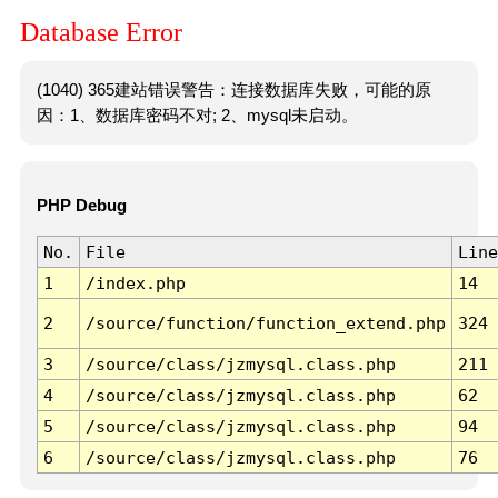
Database Error
(1040) 365建站错误警告：连接数据库失败，可能的原
因：1、数据库密码不对; 2、mysql未启动。
PHP Debug
No.
File
Line
1
/index.php
14
2
/source/function/function_extend.php
324
3
/source/class/jzmysql.class.php
211
4
/source/class/jzmysql.class.php
62
5
/source/class/jzmysql.class.php
94
6
/source/class/jzmysql.class.php
76