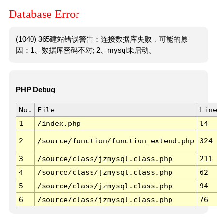
Database Error
(1040) 365建站错误警告：连接数据库失败，可能的原
因：1、数据库密码不对; 2、mysql未启动。
PHP Debug
No.
File
Line
1
/index.php
14
2
/source/function/function_extend.php
324
3
/source/class/jzmysql.class.php
211
4
/source/class/jzmysql.class.php
62
5
/source/class/jzmysql.class.php
94
6
/source/class/jzmysql.class.php
76