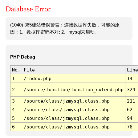
Database Error
(1040) 365建站错误警告：连接数据库失败，可能的原
因：1、数据库密码不对; 2、mysql未启动。
PHP Debug
No.
File
Line
1
/index.php
14
2
/source/function/function_extend.php
324
3
/source/class/jzmysql.class.php
211
4
/source/class/jzmysql.class.php
62
5
/source/class/jzmysql.class.php
94
6
/source/class/jzmysql.class.php
76