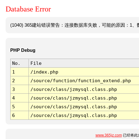
Database Error
(1040) 365建站错误警告：连接数据库失败，可能的原因：1、数
PHP Debug
No.
File
1
/index.php
2
/source/function/function_extend.php
3
/source/class/jzmysql.class.php
4
/source/class/jzmysql.class.php
5
/source/class/jzmysql.class.php
6
/source/class/jzmysql.class.php
www.365jz.com
已经将此