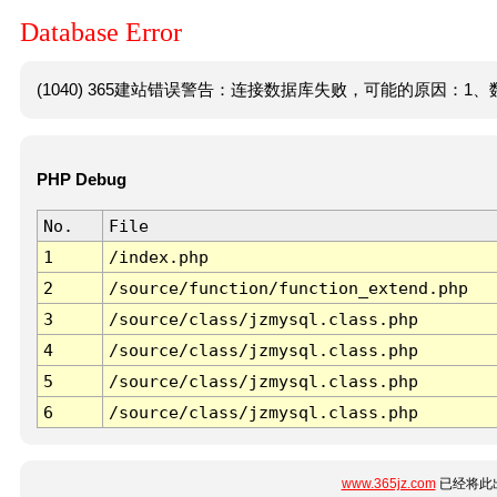
Database Error
(1040) 365建站错误警告：连接数据库失败，可能的原因：1、数
PHP Debug
No.
File
1
/index.php
2
/source/function/function_extend.php
3
/source/class/jzmysql.class.php
4
/source/class/jzmysql.class.php
5
/source/class/jzmysql.class.php
6
/source/class/jzmysql.class.php
www.365jz.com
已经将此