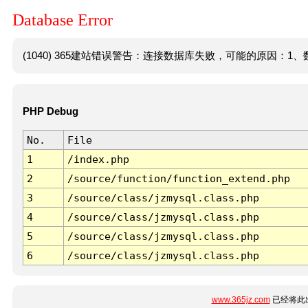
Database Error
(1040) 365建站错误警告：连接数据库失败，可能的原因：1、数
PHP Debug
No.
File
1
/index.php
2
/source/function/function_extend.php
3
/source/class/jzmysql.class.php
4
/source/class/jzmysql.class.php
5
/source/class/jzmysql.class.php
6
/source/class/jzmysql.class.php
www.365jz.com
已经将此