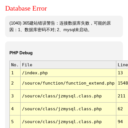
Database Error
(1040) 365建站错误警告：连接数据库失败，可能的原
因：1、数据库密码不对; 2、mysql未启动。
PHP Debug
No.
File
Line
1
/index.php
13
2
/source/function/function_extend.php
1548
3
/source/class/jzmysql.class.php
211
4
/source/class/jzmysql.class.php
62
5
/source/class/jzmysql.class.php
94