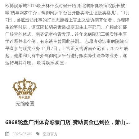
欧博娱乐城2016欧洲杯什么时候开始 湖北襄阳健桥病院院长被
曝“诱导网罗中介，驾御网罗平台公开贩卖降生证贩卖婴儿”。11月
7日，卧底造访此事的打拐志愿者上官正义告诉南齐记者，办理降
生诠释时辰，该院院长切身素质搪塞卫生主宰部门、户籍处罚部
门核查的体式。南齐记者检索发现，连年来病院职工贩卖降生医
学诠释并非个例，有东谈主曾因此获刑。 志愿者称涉事病院院长
平直参与贩卖业务 11月7日，上官正义告诉南齐记者，2022年底
起，他柔和到有中介驾御网罗平台进行贩卖降生诠释等业务，遂
运转与其斗殴。 欧博娱乐城 皇...
6868轮盘广州体育彩票门店_赞助资金已到位，萧山二孩三孩家庭别忘了请求！
2025-06-09
皇冠官方