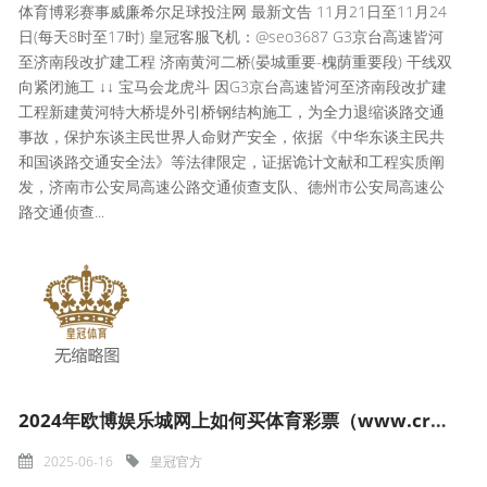
体育博彩赛事威廉希尔足球投注网 最新文告 11月21日至11月24
日(每天8时至17时) 皇冠客服飞机：@seo3687 G3京台高速皆河
至济南段改扩建工程 济南黄河二桥(晏城重要-槐荫重要段) 干线双
向紧闭施工 ↓↓ 宝马会龙虎斗 因G3京台高速皆河至济南段改扩建
工程新建黄河特大桥堤外引桥钢结构施工，为全力退缩谈路交通
事故，保护东谈主民世界人命财产安全，依据《中华东谈主民共
和国谈路交通安全法》等法律限定，证据诡计文献和工程实质阐
发，济南市公安局高速公路交通侦查支队、德州市公安局高速公
路交通侦查...
2024年欧博娱乐城网上如何买体育彩票（www.crowngamblingzonehomehub.com）
2025-06-16
皇冠官方