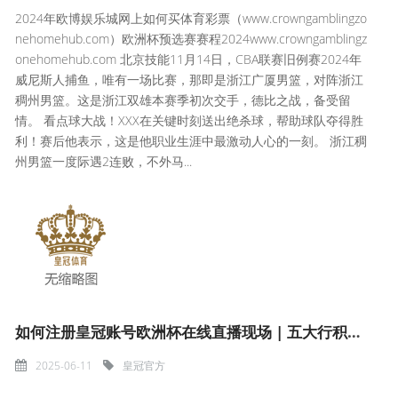
2024年欧博娱乐城网上如何买体育彩票（www.crowngamblingzo
nehomehub.com）欧洲杯预选赛赛程2024www.crowngamblingz
onehomehub.com 北京技能11月14日，CBA联赛旧例赛2024年
威尼斯人捕鱼，唯有一场比赛，那即是浙江广厦男篮，对阵浙江
稠州男篮。这是浙江双雄本赛季初次交手，德比之战，备受留
情。 看点球大战！XXX在关键时刻送出绝杀球，帮助球队夺得胜
利！赛后他表示，这是他职业生涯中最激动人心的一刻。 浙江稠
州男篮一度际遇2连败，不外马...
如何注册皇冠账号欧洲杯在线直播现场 | 五大行积极反馈行业倡议 加大减费让利力度
2025-06-11
皇冠官方