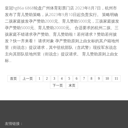
皇冠hg86a 6868轮盘广州体育彩票门店 2023年8月7日，杭州市
发布了育儿赞助策略，从2023年9月10日起负责实行。 策略明确
二孩家庭披发孕产赞助2000元、育儿赞助5000元，三孩家庭披发
孕产赞助5000元、育儿赞助20000元。 合适要求的杭州二孩、三
孩家庭不错请求孕产赞助、育儿赞助啦！若何请求？赞助若何披
发？快一齐来看！ 请求对象 孕产赞助原则上由女标的其户籍地州
里（街说念）提议请求，其中驻杭部队（含武警）现役军东说念
主向其部队驻地州里（街说念）提议请求。 育儿赞助原则上由女
标...
首页
上一页
1
2
3
4
5
6
7
8
9
10
11
下一页
末页
友情链接：