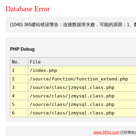
Database Error
(1040) 365建站错误警告：连接数据库失败，可能的原因：1、数
PHP Debug
No.
File
1
/index.php
2
/source/function/function_extend.php
3
/source/class/jzmysql.class.php
4
/source/class/jzmysql.class.php
5
/source/class/jzmysql.class.php
6
/source/class/jzmysql.class.php
www.365jz.com
已经将此