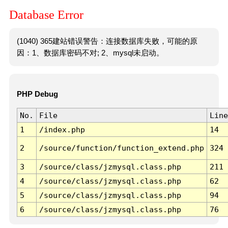
Database Error
(1040) 365建站错误警告：连接数据库失败，可能的原
因：1、数据库密码不对; 2、mysql未启动。
PHP Debug
No.
File
Line
1
/index.php
14
2
/source/function/function_extend.php
324
3
/source/class/jzmysql.class.php
211
4
/source/class/jzmysql.class.php
62
5
/source/class/jzmysql.class.php
94
6
/source/class/jzmysql.class.php
76