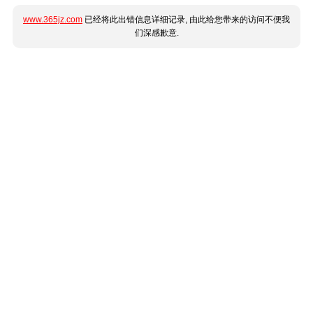
www.365jz.com
已经将此出错信息详细记录, 由此给您带来的访问不便我
们深感歉意.