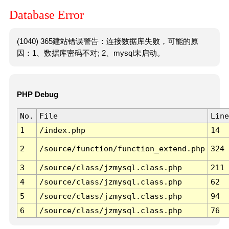
Database Error
(1040) 365建站错误警告：连接数据库失败，可能的原
因：1、数据库密码不对; 2、mysql未启动。
PHP Debug
No.
File
Line
1
/index.php
14
2
/source/function/function_extend.php
324
3
/source/class/jzmysql.class.php
211
4
/source/class/jzmysql.class.php
62
5
/source/class/jzmysql.class.php
94
6
/source/class/jzmysql.class.php
76