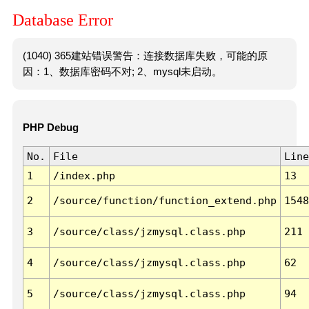
Database Error
(1040) 365建站错误警告：连接数据库失败，可能的原
因：1、数据库密码不对; 2、mysql未启动。
PHP Debug
No.
File
Line
1
/index.php
13
2
/source/function/function_extend.php
1548
3
/source/class/jzmysql.class.php
211
4
/source/class/jzmysql.class.php
62
5
/source/class/jzmysql.class.php
94