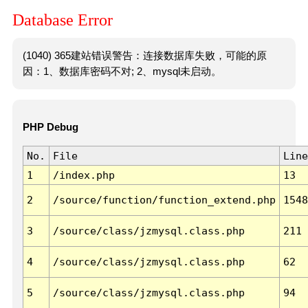
Database Error
(1040) 365建站错误警告：连接数据库失败，可能的原
因：1、数据库密码不对; 2、mysql未启动。
PHP Debug
No.
File
Line
1
/index.php
13
2
/source/function/function_extend.php
1548
3
/source/class/jzmysql.class.php
211
4
/source/class/jzmysql.class.php
62
5
/source/class/jzmysql.class.php
94